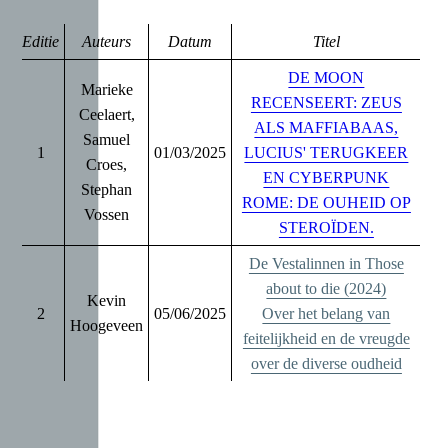
Editie
Auteurs
Datum
Titel
DE MOON
Marieke
RECENSEERT: ZEUS
Ceelaert,
ALS MAFFIABAAS,
Samuel
1
01/03/2025
LUCIUS' TERUGKEER
Croes,
EN CYBERPUNK
Stephan
ROME: DE OUHEID OP
Vossen
STEROÏDEN.
De Vestalinnen in Those
about to die (2024)
Kevin
2
05/06/2025
Over het belang van
Hoogeveen
feitelijkheid en de vreugde
over de diverse oudheid