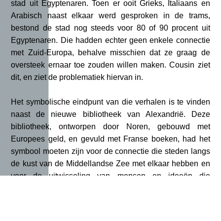
stad uit Egyptenaren. Toen er ooit Grieks, Italiaans en
Arabisch naast elkaar werd gesproken in de trams,
bestond de stad nog steeds voor 80 of 90 procent uit
Egyptenaren. Die hadden echter geen enkele connectie
met Zuid-Europa, behalve misschien dat ze graag de
oversteek ernaar toe zouden willen maken. Cousin ziet
dit, en ziet de problematiek hiervan in.
Het symbolische eindpunt van die verhalen is te vinden
naast de nieuwe bibliotheek van Alexandrië. Deze
bibliotheek, ontworpen door Noren, gebouwd met
Europees geld, en gevuld met Franse boeken, had het
symbool moeten zijn voor de connectie die steden langs
de kust van de Middellandse Zee met elkaar hebben en
voor de uitwisseling van mensen en ideeën die
duizenden jaren over het water heeft plaatsgevonden. Al
deze elementen worden gesymboliseerd in een brug die
van de bibliotheek, over de Corniche, in de zee moest