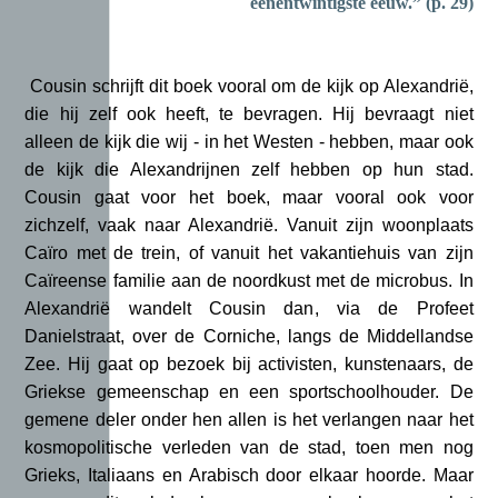
eenentwintigste eeuw.” (p. 29)
Cousin schrijft dit boek vooral om de kijk op Alexandrië,
die hij zelf ook heeft, te bevragen. Hij bevraagt niet
alleen de kijk die wij - in het Westen - hebben, maar ook
de kijk die Alexandrijnen zelf hebben op hun stad.
Cousin gaat voor het boek, maar vooral ook voor
zichzelf, vaak naar Alexandrië. Vanuit zijn woonplaats
Caïro met de trein, of vanuit het vakantiehuis van zijn
Caïreense familie aan de noordkust met de microbus. In
Alexandrië wandelt Cousin dan, via de Profeet
Danielstraat, over de Corniche, langs de Middellandse
Zee. Hij gaat op bezoek bij activisten, kunstenaars, de
Griekse gemeenschap en een sportschoolhouder. De
gemene deler onder hen allen is het verlangen naar het
kosmopolitische verleden van de stad, toen men nog
Grieks, Italiaans en Arabisch door elkaar hoorde. Maar