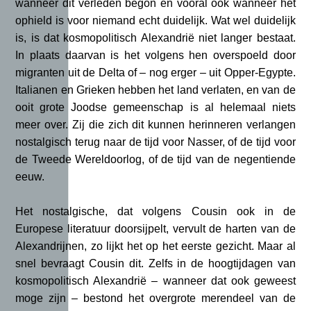
wanneer dit verleden begon en vooral ook wanneer het
ophield is voor niemand echt duidelijk. Wat wel duidelijk
is, is dat kosmopolitisch Alexandrië niet langer bestaat.
In plaats daarvan is het volgens hen overspoeld door
migranten uit de Delta of – nog erger – uit Opper-Egypte.
Italianen en Grieken hebben het land verlaten, en van de
ooit grote Joodse gemeenschap is al helemaal niets
meer over. Zij die zich dit kunnen herinneren verlangen
nostalgisch terug naar de tijd voor Nasser, of de tijd voor
de Tweede Wereldoorlog, of de tijd van de negentiende
eeuw.
Het nostalgische, dat volgens Cousin ook in de
Europese literatuur doorsijpelt, vervult de harten van de
Alexandrijnen, zo lijkt het op het eerste gezicht. Maar al
snel bevraagt Cousin dit. Zelfs in de hoogtijdagen van
kosmopolitisch Alexandrië – wanneer dat ook geweest
moge zijn – bestond het overgrote merendeel van de