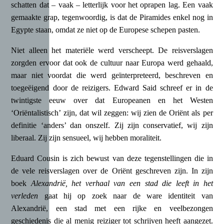
schatten dat – vaak – letterlijk voor het oprapen lag. Een vaak
gemaakte grap, tegenwoordig, is dat de Piramides enkel nog in
Egypte staan, omdat ze niet op de Europese schepen pasten.
Niet alleen het materiële werd verscheept. De reisverslagen
zorgden ervoor dat ook de cultuur naar Europa werd gehaald,
maar niet voordat die werd geïnterpreteerd, beschreven en
toegeëigend door de reizigers. Edward Said schreef er in de
twintigste eeuw over dat Europeanen en het Westen
‘Oriëntalistisch’ zijn, dat wil zeggen: wij zien de Oriënt als per
definitie ‘anders’ dan onszelf. Zij zijn conservatief, wij zijn
liberaal. Zij zijn sensueel, wij hebben moraliteit.
Eduard Cousin is zich bewust van deze tegenstellingen die in
de vele reisverslagen over de Oriënt geschreven zijn. In zijn
boek
Alexandrië, het verhaal van een stad die leeft in het
verleden
gaat hij op zoek naar de ware identiteit van
Alexandrië, een stad met een rijke en veelbezongen
geschiedenis die al menig reiziger tot schrijven heeft aangezet.