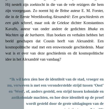
Hij nestelt zijn zoektocht in die van de vele reizigers die hem
zijn voorgegaan. Zo noemt hij de Britse auteur E. M. Forster,
die in de Eerste Wereldoorlog
Alexandrië: Een geschiedenis en
een gids
schreef, maar ook de Griekse dichter Konstantinos
Kavafis, auteur van onder andere de gedichten
Ithaka
en
Wachten op de barbaren
. Hun boeken en verhalen hebben het
beeld geschapen dat Cousin heeft van Alexandrië. Een
kosmopolitische stad met een eeuwenoude geschiedenis. Maar
wat is er over van deze geschiedenis en dit kosmopolitische
idee in het Alexandrië van vandaag?
“Ik wil laten zien hoe de identiteit van de stad, vroeger en
nu, verweven is met een veronderstelde strijd tussen ‘Oost’
en ‘West’, of, anders gesteld, een strijd tussen koloniale en
antikoloniale machten, en hoe deze identiteit op de proef
wordt gesteld door de grote uitdagingen van de